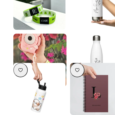
“My love is with you wherever you
Nimeline metallist veepude
go” julgustav käepael lastele 2tk
termos
9,90
€
32,90
€
Lisa korvi
Personaliseeri