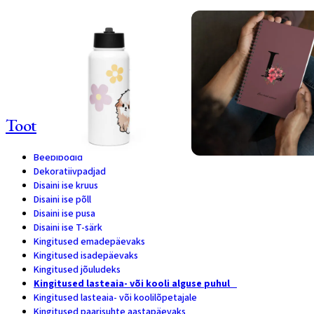
Personaliseeritav armas kõrrega
Personaliseeritav märkmik – v
veepudel lapse nimega
nimetäht ning lisa soovitud l
34,90
€
24,90
€
Lisa korvi
Personaliseeri
Tootekategooriad
Beebibodid
8
Dekoratiivpadjad
1
Disaini ise kruus
1
Disaini ise põll
1
Disaini ise pusa
1
Disaini ise T-särk
1
Kingitused emadepäevaks
28
Kingitused isadepäevaks
9
Kingitused jõuludeks
2
Kingitused lasteaia- või kooli alguse puhul
4
Kingitused lasteaia- või koolilõpetajale
14
Kingitused paarisuhte aastapäevaks
14