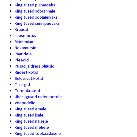
Kingitused pulmadeks
5
Kingitused sõbrannale
15
Kingitused soolaleivaks
4
Kingitused sünnipäevaks
15
Kruusid
47
Lapseootus
1
Märkmikud
9
Nokamütsid
6
Paaridele
8
Pleedid
3
Pusad ja dressipluusid
7
Riidest kotid
8
Sülearvutikotid
2
T-särgid
19
Termokruusid
6
Ühesugused riided perele
5
Veepudelid
4
Kingitused emale
28
Kingitused isale
11
Kingitused naisele
46
Kingitused mehele
24
Kingitused töökaaslasele
16