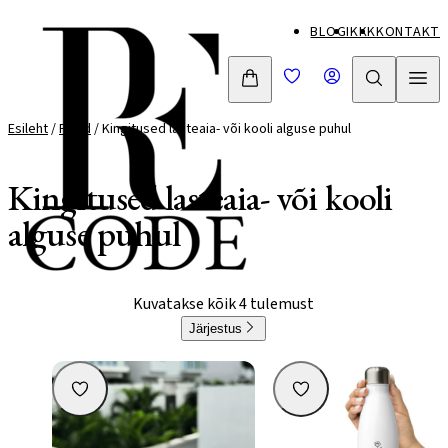
Mine
BLOGI
KKK
KONTAKT
otse
sisu
juurde
Esileht
/
Pood
/ Kingitused lasteaia- või kooli alguse puhul
Kingitused lasteaia- või kooli
alguse puhul
Kuvatakse kõik 4 tulemust
Järjestus