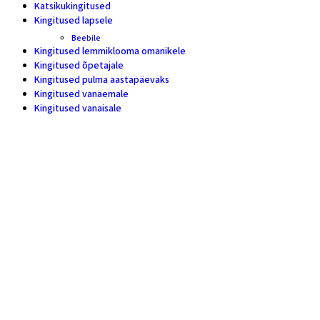
Katsikukingitused
5
Kingitused lapsele
17
Beebile
7
Kingitused lemmiklooma omanikele
11
Kingitused õpetajale
20
Kingitused pulma aastapäevaks
18
Kingitused vanaemale
10
Kingitused vanaisale
7