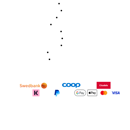
Avaleht
Pood
Õpetajale
Koolilõpetajale
Meist
KKK
Blogi
Privaatsuspoliitika
Müügitingimused
recodeapparel.com