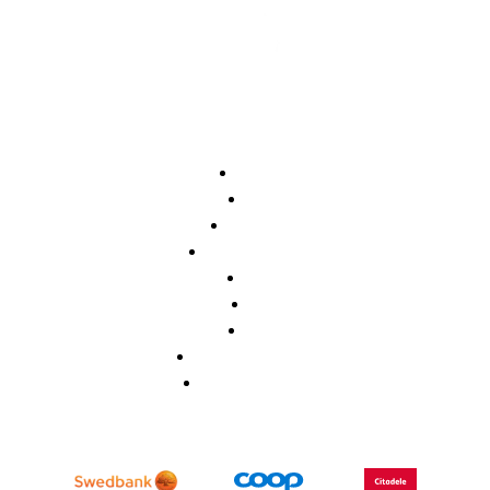
Avaleht
Pood
Õpetajale
Koolilõpetajale
Meist
KKK
Blogi
Privaatsuspoliitika
Müügitingimused