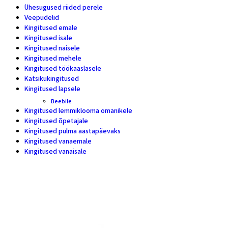
Ühesugused riided perele
5
Veepudelid
4
Kingitused emale
28
Kingitused isale
11
Kingitused naisele
46
Kingitused mehele
24
Kingitused töökaaslasele
16
Katsikukingitused
5
Kingitused lapsele
17
Beebile
7
Kingitused lemmiklooma omanikele
11
Kingitused õpetajale
20
Kingitused pulma aastapäevaks
18
Kingitused vanaemale
10
Kingitused vanaisale
7