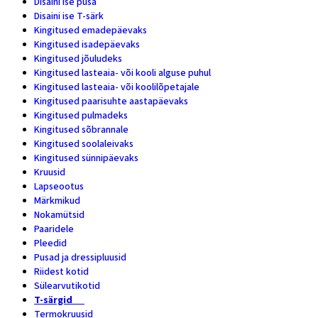
Disaini ise pusa
1
Disaini ise T-särk
1
Kingitused emadepäevaks
28
Kingitused isadepäevaks
9
Kingitused jõuludeks
2
Kingitused lasteaia- või kooli alguse puhul
4
Kingitused lasteaia- või koolilõpetajale
14
Kingitused paarisuhte aastapäevaks
14
Kingitused pulmadeks
5
Kingitused sõbrannale
15
Kingitused soolaleivaks
4
Kingitused sünnipäevaks
15
Kruusid
47
Lapseootus
1
Märkmikud
9
Nokamütsid
6
Paaridele
8
Pleedid
3
Pusad ja dressipluusid
7
Riidest kotid
8
Sülearvutikotid
2
T-särgid
19
Termokruusid
6