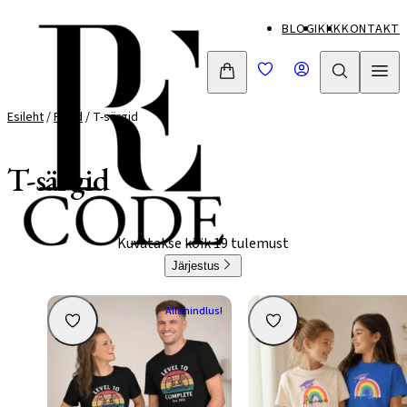
Mine
BLOGI
KKK
KONTAKT
otse
sisu
juurde
Esileht
/
Pood
/ T-särgid
T-särgid
Kuvatakse kõik 19 tulemust
Järjestus
Allahindlus!