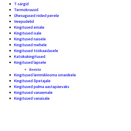
T-särgid
19
Termokruusid
6
Ühesugused riided perele
5
Veepudelid
4
Kingitused emale
28
Kingitused isale
11
Kingitused naisele
46
Kingitused mehele
24
Kingitused töökaaslasele
16
Katsikukingitused
5
Kingitused lapsele
17
Beebile
7
Kingitused lemmiklooma omanikele
11
Kingitused õpetajale
20
Kingitused pulma aastapäevaks
18
Kingitused vanaemale
10
Kingitused vanaisale
7