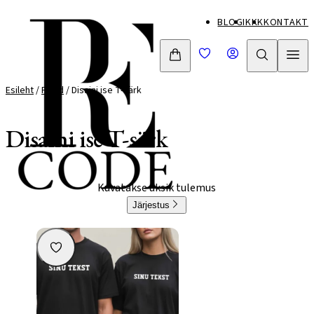
Mine
BLOGI
KKK
KONTAKT
otse
sisu
juurde
Esileht
/
Pood
/ Disaini ise T-särk
Disaini ise T-särk
Kuvatakse üksik tulemus
Järjestus