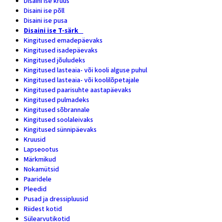
Disaini ise kruus
1
Disaini ise põll
1
Disaini ise pusa
1
Disaini ise T-särk
1
Kingitused emadepäevaks
28
Kingitused isadepäevaks
9
Kingitused jõuludeks
2
Kingitused lasteaia- või kooli alguse puhul
4
Kingitused lasteaia- või koolilõpetajale
14
Kingitused paarisuhte aastapäevaks
14
Kingitused pulmadeks
5
Kingitused sõbrannale
15
Kingitused soolaleivaks
4
Kingitused sünnipäevaks
15
Kruusid
47
Lapseootus
1
Märkmikud
9
Nokamütsid
6
Paaridele
8
Pleedid
3
Pusad ja dressipluusid
7
Riidest kotid
8
Sülearvutikotid
2