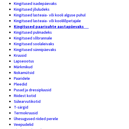
Kingitused isadepäevaks
9
Kingitused jõuludeks
2
Kingitused lasteaia- või kooli alguse puhul
4
Kingitused lasteaia- või koolilõpetajale
14
Kingitused paarisuhte aastapäevaks
14
Kingitused pulmadeks
5
Kingitused sõbrannale
15
Kingitused soolaleivaks
4
Kingitused sünnipäevaks
15
Kruusid
47
Lapseootus
1
Märkmikud
9
Nokamütsid
6
Paaridele
8
Pleedid
3
Pusad ja dressipluusid
7
Riidest kotid
8
Sülearvutikotid
2
T-särgid
19
Termokruusid
6
Ühesugused riided perele
5
Veepudelid
4