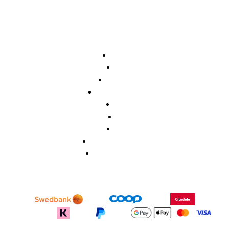
Avaleht
Pood
Õpetajale
Koolilõpetajale
Meist
KKK
Blogi
Privaatsuspoliitika
Müügitingimused