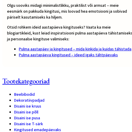
Olgu sooviks midagi minimalistlikku, praktilist või armsat – meie
eesmärk on pakkuda kingitusi, mis loovad hea emotsiooni ja sobivad
päriselt kasutamiseks ka hiljem.
Otsid rohkem ideid aastapäeva kingituseks? Vaata ka meie
blogiartikleid, kust leiad inspiratsiooni pulma aastapäeva tähistamisek
ja personaalse kingituse valimiseks:
Pulma aastapäev ja kingitused – mida kinkida ja kuidas tähistada
Pulma aastapäeva kingitused – ideed igaks tähtpäevaks
Tootekategooriad
Beebibodid
8
Dekoratiivpadjad
1
Disaini ise kruus
1
Disaini ise põll
1
Disaini ise pusa
1
Disaini ise T-särk
1
Kingitused emadepäevaks
28