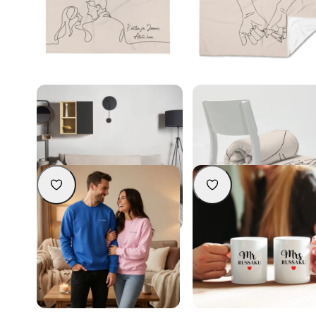
Alati koos – personaliseeritav pleed
Käsikäes – personaliseeritav 
teie nimedega
nimedega
54,90
€
54,90
€
Personaliseeri
Personaliseeri