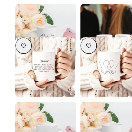
Nimedega personaliseeritav kruus
Nimega personaliseeritav kr
“Pusle”
19,90
€
19,90
€
Personaliseeri
Personaliseeri
Nimega personaliseeritav kruus
Nimetähtedega personaliseer
„Kogu mu maailm“ (Valikus Eesti- ja
kruus “käed ja süda”
Inglise keeles)
19,90
€
19,90
€