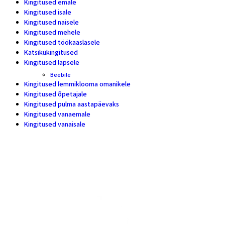
Kingitused emale
28
Kingitused isale
11
Kingitused naisele
46
Kingitused mehele
24
Kingitused töökaaslasele
16
Katsikukingitused
5
Kingitused lapsele
17
Beebile
7
Kingitused lemmiklooma omanikele
11
Kingitused õpetajale
20
Kingitused pulma aastapäevaks
18
Kingitused vanaemale
10
Kingitused vanaisale
7