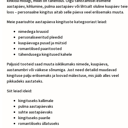
kinkida midagi, millel on tähendus. Olgu tähistamisel esimene
aastapäev, kihlumine, pulma aastapäev või lihtsalt oluline kuupäev teie
loos – personaalne kingitus aitab selle päeva veel erilisemaks muuta.
Meie paarisuhte aastapäeva kingituste kategooriast leiad:
nimedega kruusid
personaliseeritud pleedid
kuupäevaga pusad ja mütsid
romantilised paaritooted
tähendusega kingitused kahele
Paljusid tooteid saad muuta isiklikumaks nimede, kuupäeva,
aastanumbri või väikese sõnumiga. Just need detailid muudavad
kingituse palju erilisemaks ja loovad mälestuse, mis jääb alles veel
pikkadeks aastateks.
Siit leiad ideid:
kingituseks kallimale
pulma aastapäevaks
suhte aastapäevaks
kingituseks paarile
romantiliseks üllatuseks