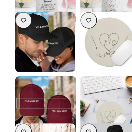
Keel
Personaliseeri
Personaliseeri
Personaalse kuupäevaga nokamüts
Personaliseeritav hiiremat
– kingiidee pulma-aastapäevaks
nimetähtedega – kingiide
valentinipäevaks
39,90
€
29,90
€
Värv
Vali
Personaliseeri
Personaliseeri