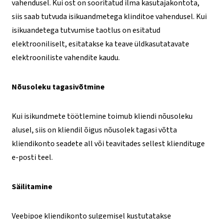
vahendusel. Kui ost on sooritatud ilma kasutajakontota,
siis saab tutvuda isikuandmetega klinditoe vahendusel. Kui
isikuandetega tutvumise taotlus on esitatud
elektrooniliselt, esitatakse ka teave üldkasutatavate
elektrooniliste vahendite kaudu.
Nõusoleku tagasivõtmine
Kui isikundmete töötlemine toimub kliendi nõusoleku
alusel, siis on kliendil õigus nõusolek tagasi võtta
kliendikonto seadete all või teavitades sellest kliendituge
e-posti teel.
Säilitamine
Veebipoe kliendikonto sulgemisel kustutatakse