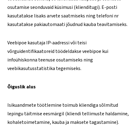
osutamise seonduvaid küsimusi (klienditugi). E-posti
kasutatakse lisaks arvete saatmiseks ning telefoni nr
kasutatakse pakiautomaati jõudnud kauba teavitamiseks.
Veebipoe kasutaja IP-aadressi või teisi
võrguidentifikaatoreid töödeldakse veebipoe kui
infoühiskonna teenuse osutamiseks ning
veebikasutusstatistika tegemiseks.
Õiguslik alus
Isikuandmete töötlemine toimub kliendiga sõlmitud
lepingu täitmise eesmärgil (kliendi tellimuste haldamine,
kohaletoimetamine, kauba ja maksete tagastamine).