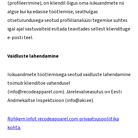
(profileerimine), on kliendil õigus oma isikuandmete nii
algse kui ka edasise töötlemise, sealhulgas
otseturundusega seotud profiilianalüüsi tegemise suhtes
igal ajal vastuväiteid esitada teavitades sellest kliendituge
e-posti teel.
Vaidluste lahendamine
Isikuandmete töötlemisega seotud vaidluste lahendamine
toimub klienditoe vahendusel
(info@recodeapparel.com). Järelevalveasutus on Eesti
Andmekaitse Inspektsioon (info@aki.ee).
Rohkem infot recodeapparel.com privaatsuspoliitika
kohta.