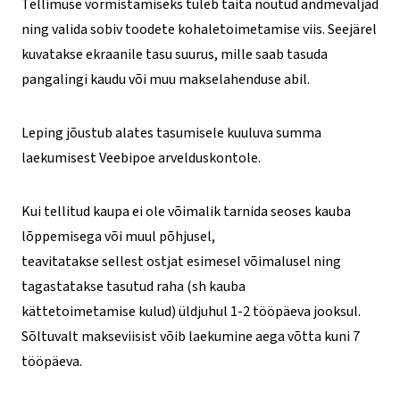
Tellimuse vormistamiseks tuleb täita nõutud andmeväljad
ning valida sobiv toodete kohaletoimetamise viis. Seejärel
kuvatakse ekraanile tasu suurus, mille saab tasuda
pangalingi kaudu või muu makselahenduse abil.
Leping jõustub alates tasumisele kuuluva summa
laekumisest Veebipoe arvelduskontole.
Kui tellitud kaupa ei ole võimalik tarnida seoses kauba
lõppemisega või muul põhjusel,
teavitatakse sellest ostjat esimesel võimalusel ning
tagastatakse tasutud raha (sh kauba
kättetoimetamise kulud) üldjuhul 1-2 tööpäeva jooksul.
Sõltuvalt makseviisist võib laekumine aega võtta kuni 7
tööpäeva.