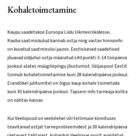
Kohaletoimetamine
Kaupu saadetakse Euroopa Liidu liikmesriikidesse
.
Kauba saatmiskulud kannab ostja ning vastav hinnainfo
on kuvatud saatmisviisi juures. Eestisisesed saadetised
jõuavad üldjuhul ostja määratud sihtpunkti 3-14 tööpäeva
jooksul alates müügilepingu jõustumist. Väljaspool Eestit
toimub kohaletoimetamine kuni 28 kalendripäeva jooksul.
Erandlikel juhtumitel on õigus kaup kohale toimetada
kuni 30 kalendripäeva jooksul. Täpsem info tarneaja kohta
on nähtav kassas.
Kui Veebipood on veebilehel või tellimuse kinnituses
teavitanud ostjat tarneprobleemidest ja 30 kalendripäeva
ületavast tähtajast, kohaldub Veebipoe poolt avaldatud