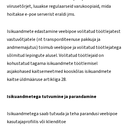
viirusetõrjet, luuakse regulaarseid varukoopiaid, mida
hoitakse e-poe serverist eraldi jms.
Isikuandmete edastamine veebipoe volitatud töötlejatest
vastuvõtjatele (nt transporditeenuse pakkuja ja
andmemajutus) toimub veebipoe ja volitatud töötlejatega
sõlmitud lepingute alusel. Volitatud töötlejaid on
kohustatud tagama isikuandmete töötlemisel
asjakohased kaitsemeetmed kooskõlas isikuandmete
kaitse üldmääruse artikliga 28.
Isikuandmetega tutvumine ja parandamine
Isikuandmetega saab tutvuda ja teha parandusi veebipoe
kasutajaprofiilis või klienditoe