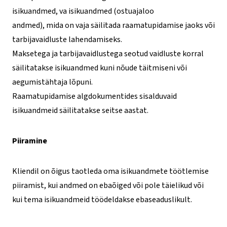
isikuandmed, va isikuandmed (ostuajaloo
andmed), mida on vaja säilitada raamatupidamise jaoks või
tarbijavaidluste lahendamiseks.
Maksetega ja tarbijavaidlustega seotud vaidluste korral
säilitatakse isikuandmed kuni nõude täitmiseni või
aegumistähtaja lõpuni.
Raamatupidamise algdokumentides sisalduvaid
isikuandmeid säilitatakse seitse aastat.
Piiramine
Kliendil on õigus taotleda oma isikuandmete töötlemise
piiramist, kui andmed on ebaõiged või pole täielikud või
kui tema isikuandmeid töödeldakse ebaseaduslikult.