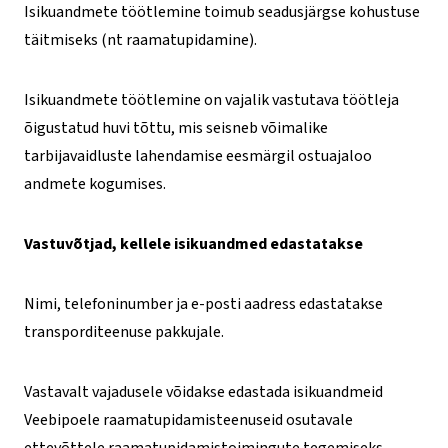
Isikuandmete töötlemine toimub seadusjärgse kohustuse
täitmiseks (nt raamatupidamine).
Isikuandmete töötlemine on vajalik vastutava töötleja
õigustatud huvi tõttu, mis seisneb võimalike
tarbijavaidluste lahendamise eesmärgil ostuajaloo
andmete kogumises.
Vastuvõtjad, kellele isikuandmed edastatakse
Nimi, telefoninumber ja e-posti aadress edastatakse
transporditeenuse pakkujale.
Vastavalt vajadusele võidakse edastada isikuandmeid
Veebipoele raamatupidamisteenuseid osutavale
ettevõttele raamatupidamistoimingute tegemiseks.