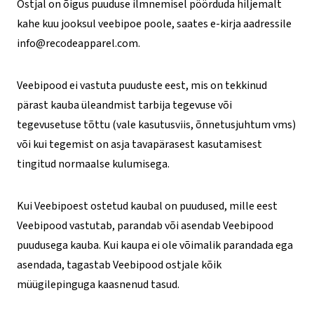
Ostjal on õigus puuduse ilmnemisel pöörduda hiljemalt
kahe kuu jooksul veebipoe poole, saates e-kirja aadressile
info@recodeapparel.com.
Veebipood ei vastuta puuduste eest, mis on tekkinud
pärast kauba üleandmist tarbija tegevuse või
tegevusetuse tõttu (vale kasutusviis, õnnetusjuhtum vms)
või kui tegemist on asja tavapärasest kasutamisest
tingitud normaalse kulumisega.
Kui Veebipoest ostetud kaubal on puudused, mille eest
Veebipood vastutab, parandab või asendab Veebipood
puudusega kauba. Kui kaupa ei ole võimalik parandada ega
asendada, tagastab Veebipood ostjale kõik
müügilepinguga kaasnenud tasud.