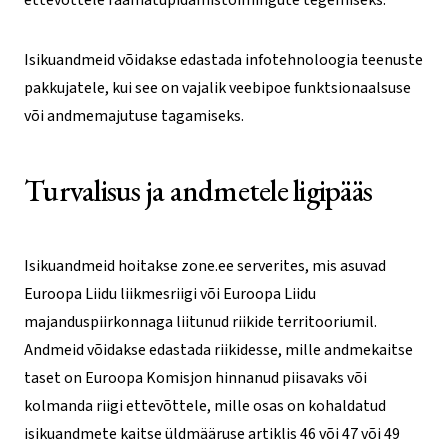
Isikuandmeid võidakse edastada infotehnoloogia teenuste
pakkujatele, kui see on vajalik veebipoe funktsionaalsuse
või andmemajutuse tagamiseks.
Turvalisus ja andmetele ligipääs
Isikuandmeid hoitakse zone.ee serverites, mis asuvad
Euroopa Liidu liikmesriigi või Euroopa Liidu
majanduspiirkonnaga liitunud riikide territooriumil.
Andmeid võidakse edastada riikidesse, mille andmekaitse
taset on Euroopa Komisjon hinnanud piisavaks või
kolmanda riigi ettevõttele, mille osas on kohaldatud
isikuandmete kaitse üldmääruse artiklis 46 või 47 või 49