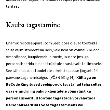
tähtaeg.
Kauba tagastamine
Enamik recodeapparel.com veebipoes olevad tooteid ei
seisa valmistoodetena laos, vaid neid on võimalik kliendil
oma sõnade, kuupäevade, nimede, lausete jms-ga
personaliseerida ja need trükitakse vastavalt tellimusele.
See tähendab, et toodetele ei kehti seaduse järgselt 14-
päevane taganemisõigus.
(VÕS § 53 lg (4))
Küll aga on
ReCode Kingitused veebipood otsustanud teha selles
osas erandi ning pakub klientidele võimalust ka
personaliseeritud tooteid tagastada või vahetada.
Personaliseeritud toote tagastamiseks või