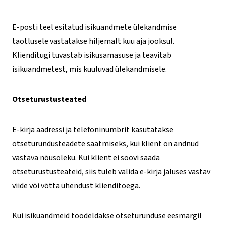
E-posti teel esitatud isikuandmete ülekandmise
taotlusele vastatakse hiljemalt kuu aja jooksul.
Klienditugi tuvastab isikusamasuse ja teavitab
isikuandmetest, mis kuuluvad ülekandmisele.
Otseturustusteated
E-kirja aadressi ja telefoninumbrit kasutatakse
otseturundusteadete saatmiseks, kui klient on andnud
vastava nõusoleku. Kui klient ei soovi saada
otseturustusteateid, siis tuleb valida e-kirja jaluses vastav
viide või võtta ühendust klienditoega.
Kui isikuandmeid töödeldakse otseturunduse eesmärgil