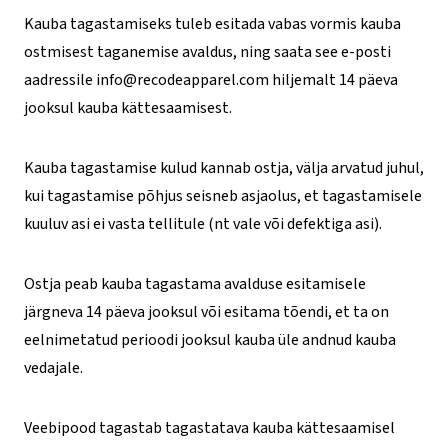
Kauba tagastamiseks tuleb esitada vabas vormis kauba
ostmisest taganemise avaldus, ning saata see e-posti
aadressile info@recodeapparel.com hiljemalt 14 päeva
jooksul kauba kättesaamisest.
Kauba tagastamise kulud kannab ostja, välja arvatud juhul,
kui tagastamise põhjus seisneb asjaolus, et tagastamisele
kuuluv asi ei vasta tellitule (nt vale või defektiga asi).
Ostja peab kauba tagastama avalduse esitamisele
järgneva 14 päeva jooksul või esitama tõendi, et ta on
eelnimetatud perioodi jooksul kauba üle andnud kauba
vedajale.
Veebipood tagastab tagastatava kauba kättesaamisel