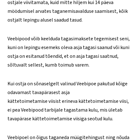
ostjale viivitamata, kuid mitte hiljem kui 14 päeva
möödumisel arvates taganemisavalduse saamisest, kõik
ostjalt lepingu alusel saadud tasud.
Veebipood võib keelduda tagasimaksete tegemisest seni,
kuni on lepingu esemeks oleva asja tagasi saanud või kuni
ostja on esitanud tõendid, et on asja tagasi saatnud,
sõltuvalt sellest, kumb toimub varem.
Kui ostja on sõnaselgelt valinud Veebipoe pakutud kõige
odavamast tavapärasest asja
kättetoimetamise viisist erineva kättetoimetamise viisi,
ei pea Veebipood tarbijale tagastama kulu, mis ületab
tavapärase kättetoimetamise viisiga seotud kulu.
Veebipoel on õigus taganeda müügitehingust ning nõuda