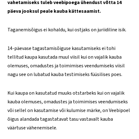
vahetamiseks tuleb veebipoega ühendust võtta 14
päeva jooksul peale kauba kättesaamist.
Taganemisõigus ei kohaldu, kui ostjaks on juriidiline isik.
14-päevase tagastamisõiguse kasutamiseks ei tohi
tellitud kaupa kasutada muul viisil kui on vajalik kauba
olemuses, omadustes ja toimimises veendumiseks viisil
nagu see on lubatud kauba testimiseks füüsilises poes.
Kui kaupa on kasutatud muuks otstarbeks kui on vajalik
kauba olemuses, omadustes ja toimimises veendumiseks
või sellel on kasutamise või kulumise märke, on Veebipoel
õigus alandada tagastatavat tasu vastavalt kauba
väärtuse vähenemisele.