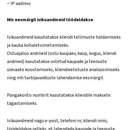
− IP aadress
Mis eesmärgil isikuandmeid töödeldakse
Isikuandmeid kasutatakse kliendi tellimuste haldamiseks
ja kauba kohaletoimetamiseks.
Ostuajaloo andmeid (ostu kuupäev, kaup, kogus, kliendi
andmed) kasutatakse ostetud kaupade ja teenuste
ülevaate koostamiseks, kliendieelistuste analüüsimiseks
ning mh tarbijavaidluste lahendamise eesmärgil.
Pangakonto numbrit kasutatakse kliendile maksete
tagastamiseks.
Isikuandmeid nagu e-post, telefoni nr, kliendi nimi,
töödeldakse selleks, et lahendada kaupade ja teenuste