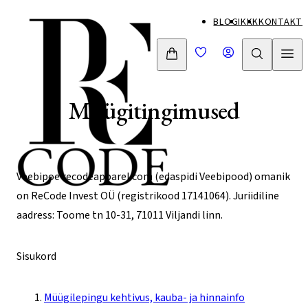
Mine
BLOGI
KKK
KONTAKT
otse
sisu
juurde
Müügitingimused
Veebipoe recodeapparel.com (edaspidi Veebipood) omanik
on ReCode Invest OÜ (registrikood 17141064). Juriidiline
aadress: Toome tn 10-31, 71011 Viljandi linn.
Sisukord
Müügilepingu kehtivus, kauba- ja hinnainfo