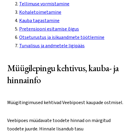
Tellimuse vormistamine
Kohaletoimetamine
Kauba tagastamine
Pretensiooni esitamise õigus
Otseturustus ja isikuandmete töötlemine
Turvalisus ja andmetele ligipääs
Müügilepingu kehtivus, kauba- ja
hinnainfo
Müügitingimused kehtivad Veebipoest kaupade ostmisel.
Veebipoes müüdavate toodete hinnad on märgitud
toodete juurde. Hinnale lisandub tasu