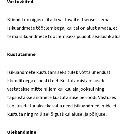
Vastuväited
Kliendil on õigus esitada vastuväiteid seoses tema
isikuandmete töötlemisega, kui tal on alust arvata, et
tema isikuandmete töötlemiseks puudub seaduslik alus.
Kustutamine
Isikuandmete kustutamiseks tuleb võtta ühendust
klienditoega e-posti teel. Kustutamistaotlusele
vastatakse mitte hiljem kui kuu aja jooksul ning
täpsustakse andmete kustutamise perioodi. Vastuses
taotlusele tuuakse ka välja need isikuandmed, mida ei
kustuta ning millisel õiguslikul alusel ja põhjusel.
Ülekandmine