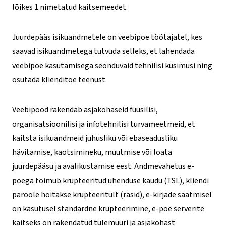
lõikes 1 nimetatud kaitsemeedet.
Juurdepääs isikuandmetele on veebipoe töötajatel, kes
saavad isikuandmetega tutvuda selleks, et lahendada
veebipoe kasutamisega seonduvaid tehnilisi küsimusi ning
osutada klienditoe teenust.
Veebipood rakendab asjakohaseid füüsilisi,
organisatsioonilisi ja infotehnilisi turvameetmeid, et
kaitsta isikuandmeid juhusliku või ebaseadusliku
hävitamise, kaotsimineku, muutmise või loata
juurdepääsu ja avalikustamise eest. Andmevahetus e-
poega toimub krüpteeritud ühenduse kaudu (TSL), kliendi
paroole hoitakse krüpteeritult (räsid), e-kirjade saatmisel
on kasutusel standardne krüpteerimine, e-poe serverite
kaitseks on rakendatud tulemüüri ja asjakohast