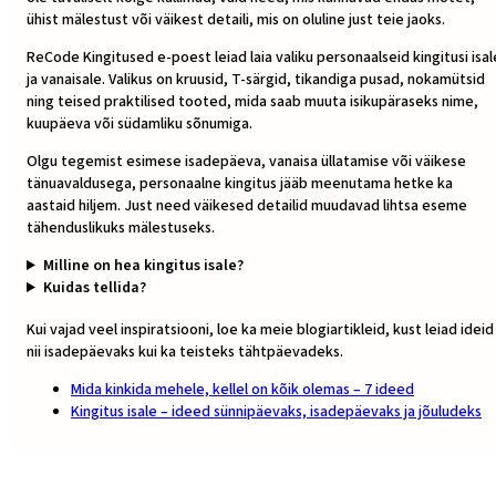
Valikud
ühist mälestust või väikest detaili, mis on oluline just teie jaoks.
saab
ReCode Kingitused e-poest leiad laia valiku personaalseid kingitusi isal
valida
ja vanaisale. Valikus on kruusid, T-särgid, tikandiga pusad, nokamütsid
tootelehel
ning teised praktilised tooted, mida saab muuta isikupäraseks nime,
kuupäeva või südamliku sõnumiga.
Olgu tegemist esimese isadepäeva, vanaisa üllatamise või väikese
tänuavaldusega, personaalne kingitus jääb meenutama hetke ka
aastaid hiljem. Just need väikesed detailid muudavad lihtsa eseme
tähenduslikuks mälestuseks.
Milline on hea kingitus isale?
Kuidas tellida?
Kui vajad veel inspiratsiooni, loe ka meie blogiartikleid, kust leiad ideid
nii isadepäevaks kui ka teisteks tähtpäevadeks.
Mida kinkida mehele, kellel on kõik olemas – 7 ideed
Kingitus isale – ideed sünnipäevaks, isadepäevaks ja jõuludeks