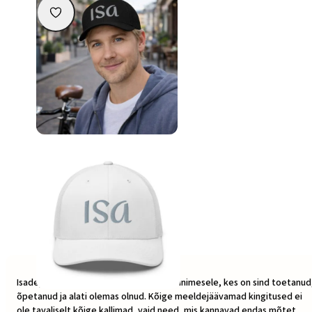
Võrguga nokamüts “isa”
34,90
€
Värv
Vali
Vali
Sellel
tootel
on
Isadepäev on hea võimalus öelda aitäh inimesele, kes on sind toetanud
mitu
õpetanud ja alati olemas olnud. Kõige meeldejäävamad kingitused ei
varianti.
ole tavaliselt kõige kallimad, vaid need, mis kannavad endas mõtet,