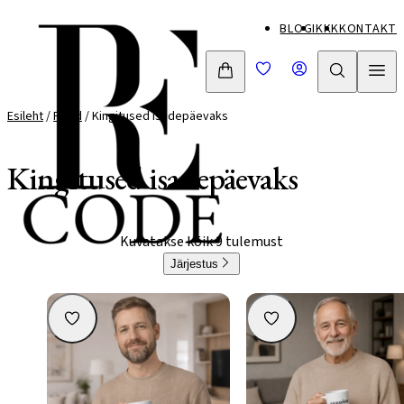
Mine
BLOGI
KKK
KONTAKT
otse
sisu
juurde
Esileht
/
Pood
/ Kingitused isadepäevaks
Kingitused isadepäevaks
Kuvatakse kõik 9 tulemust
Järjestus