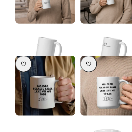
Kauni disainiga kruus isale
Kauni disainiga kruus vanais
16,90
€
16,90
€
Lisa korvi
Lisa korvi
Kruus “Ma olen peaaegu sama lahe,
Kruus “Ma olen peaaegu sama 
kui mu poeg”
kui mu tütar”