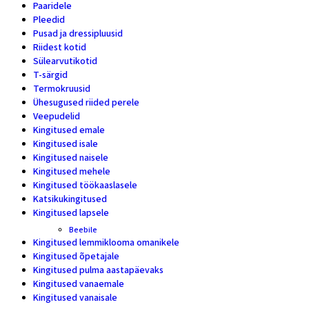
Paaridele
8
Pleedid
3
Pusad ja dressipluusid
7
Riidest kotid
8
Sülearvutikotid
2
T-särgid
19
Termokruusid
6
Ühesugused riided perele
5
Veepudelid
4
Kingitused emale
28
Kingitused isale
11
Kingitused naisele
46
Kingitused mehele
24
Kingitused töökaaslasele
16
Katsikukingitused
5
Kingitused lapsele
17
Beebile
7
Kingitused lemmiklooma omanikele
11
Kingitused õpetajale
20
Kingitused pulma aastapäevaks
18
Kingitused vanaemale
10
Kingitused vanaisale
7