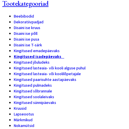
Tootekategooriad
Beebibodid
8
Dekoratiivpadjad
1
Disaini ise kruus
1
Disaini ise põll
1
Disaini ise pusa
1
Disaini ise T-särk
1
Kingitused emadepäevaks
28
Kingitused isadepäevaks
9
Kingitused jõuludeks
2
Kingitused lasteaia- või kooli alguse puhul
4
Kingitused lasteaia- või koolilõpetajale
14
Kingitused paarisuhte aastapäevaks
14
Kingitused pulmadeks
5
Kingitused sõbrannale
15
Kingitused soolaleivaks
4
Kingitused sünnipäevaks
15
Kruusid
47
Lapseootus
1
Märkmikud
9
Nokamütsid
6