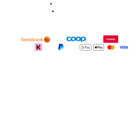
Privaatsuspoliitika
Müügitingimused
recodeapparel.com