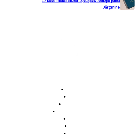
15 ideed mida kinkida lõpetajale koolilõpu puhul
Järgmine
Avaleht
Pood
Õpetajale
Koolilõpetajale
Meist
KKK
Blogi