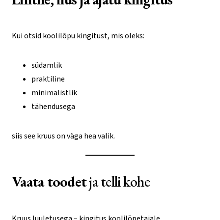
Kui otsid koolilõpu kingitust, mis oleks:
südamlik
praktiline
minimalistlik
tähendusega
siis see kruus on väga hea valik.
Vaata toodet
ja telli kohe
Kruus luuletusega – kingitus koolilõpetajale