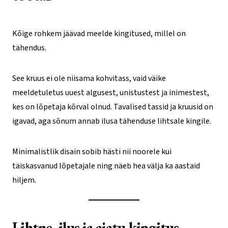
Kõige rohkem jäävad meelde kingitused, millel on
tähendus.
See kruus ei ole niisama kohvitass, vaid väike
meeldetuletus uuest algusest, unistustest ja inimestest,
kes on lõpetaja kõrval olnud. Tavalised tassid ja kruusid on
igavad, aga sõnum annab ilusa tähenduse lihtsale kingile.
Minimalistlik disain sobib hästi nii noorele kui
täiskasvanud lõpetajale ning näeb hea välja ka aastaid
hiljem.
Lihtne, ilus ja ajatu kingitus