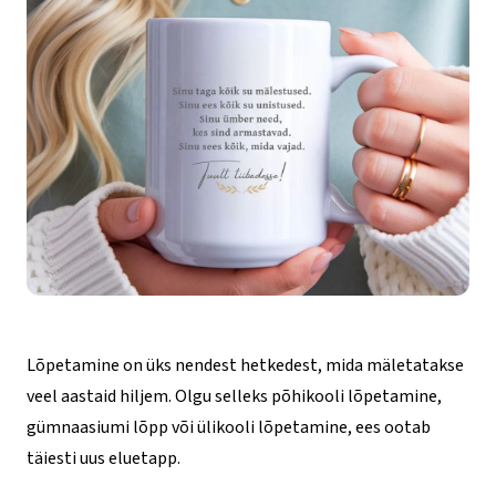
Lõpetamine on üks nendest hetkedest, mida mäletatakse
veel aastaid hiljem. Olgu selleks põhikooli lõpetamine,
gümnaasiumi lõpp või ülikooli lõpetamine, ees ootab
täiesti uus eluetapp.