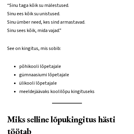
“Sinu taga kõik su mälestused.
Sinu ees kõik su unistused.
Sinu ümber need, kes sind armastavad.
Sinu sees kõik, mida vajad.”
See on kingitus, mis sobib:
põhikooli lõpetajale
gümnaasiumi lõpetajale
ülikooli lõpetajale
meeldejäävaks koolilõpu kingituseks
Miks selline lõpukingitus hästi
töötab