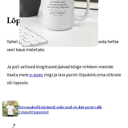
Lõpetamine on uus algus
Vahel piisab ühest lihtsast lausest, et inimene seda hetke
veel kaua mäletaks.
Ja just sellised kingitused jäävad kõige rohkem meelde.
Vaata meie
e-poes
ringi ja leia parim lõpukink oma sõbrale
või lapsele.
Personaalsed kingitused: miks need on alati parim valik
2 minutit lugemist