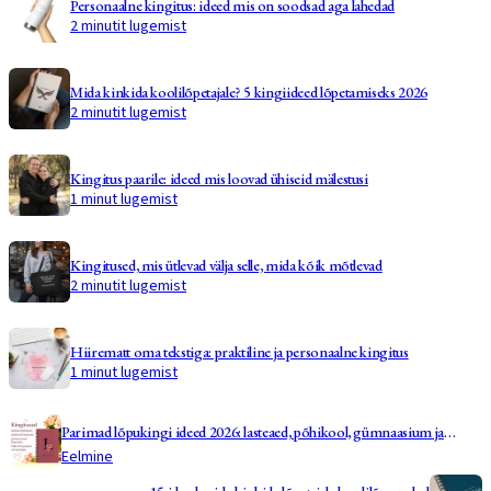
Personaalne kingitus: ideed mis on soodsad aga lahedad
2 minutit lugemist
Mida kinkida koolilõpetajale? 5 kingiideed lõpetamiseks 2026
2 minutit lugemist
Kingitus paarile: ideed mis loovad ühiseid mälestusi
1 minut lugemist
Kingitused, mis ütlevad välja selle, mida kõik mõtlevad
2 minutit lugemist
Hiirematt oma tekstiga: praktiline ja personaalne kingitus
1 minut lugemist
Parimad lõpukingi ideed 2026: lasteaed, põhikool, gümnaasium ja
ülikool
Eelmine