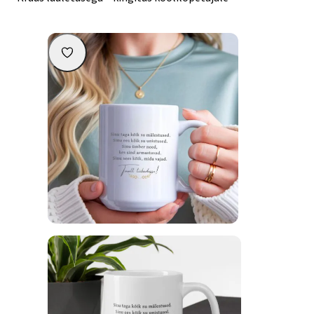
Kruus luuletusega – kingitus koolilõpetajale
17,90
€
Lisa korvi