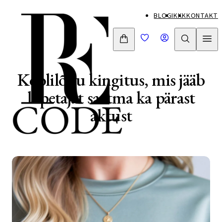
Mine
BLOGI
KKK
KONTAKT
otse
sisu
juurde
Koolilõpu kingitus, mis jääb
lõpetajat saatma ka pärast
aktust