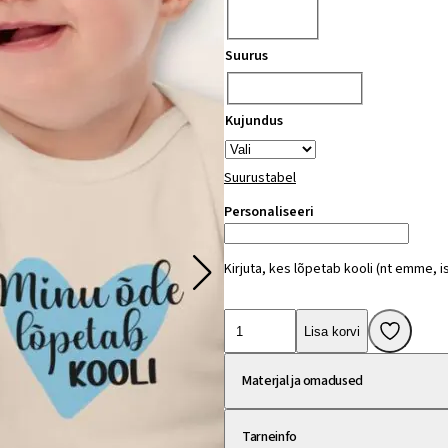
Vali
Suurus
Vali
Kujundus
Suurustabel
(valikuline)
Personaliseeri
Kirjuta, kes lõpetab kooli (nt emme, is
Orgaanilisest
Lisa korvi
puuvillast
beebibodi
Materjal ja omadused
"Minu
…
Tarneinfo