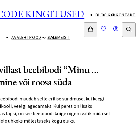
CODE KINGITUSED
BLOGI
KKK
KONTAKT
AVALEHT
POOD
SALE
MEIST
villast beebibodi “Minu …
inine või roosa süda
ebibodi muudab selle erilise sündmuse, kui keegi
ikooli, veelgi ägedamaks. Kui peres on lisaks
s lapsi, on see beebibodi kõige õigem valik mida sel
odele uhkeks mälestuseks kogu eluks.