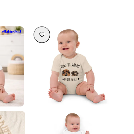
Allahindlus!
onaliseeritav
Minu koer valvab – personaliseeritav
 “Uus mängija”
orgaanilisest puuvillast beebibodi (nimi +
Praegune
koerapilt)
29,90
€
hind