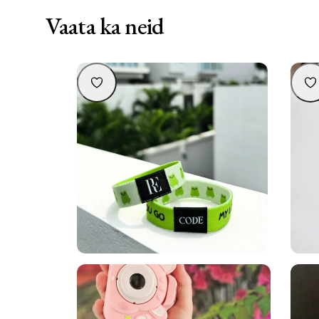
Vaata ka neid
“My love is with you wherever you go”
Person
julgustav käepael lastele 2tk
9,90
€