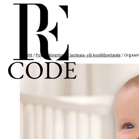
Mine
otse
sisu
juurde
Esileht
/
Pood
/
Kingitused lasteaia- või koolilõpetajale
/ Orgaani