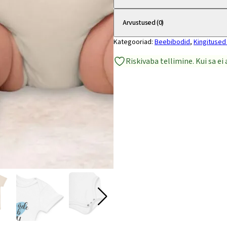
lõpetab
kooli"
Arvustused (0)
–
Kategooriad:
Beebibodid
,
Kingitused 
sinine
Riskivaba tellimine. Kui sa e
või
roosa
süda
kogus