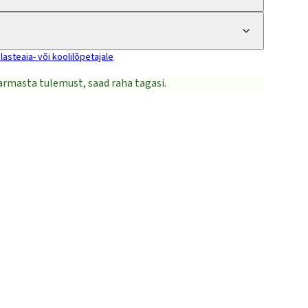
lasteaia- või koolilõpetajale
i armasta tulemust, saad raha tagasi.