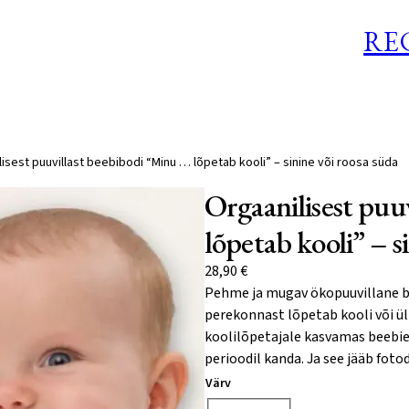
RE
lisest puuvillast beebibodi “Minu … lõpetab kooli” – sinine või roosa süda
Orgaanilisest puu
lõpetab kooli” – s
28,90
€
Pehme ja mugav ökopuuvillane be
perekonnast lõpetab kooli või ül
koolilõpetajale kasvamas beebiea
perioodil kanda. Ja see jääb fot
Värv