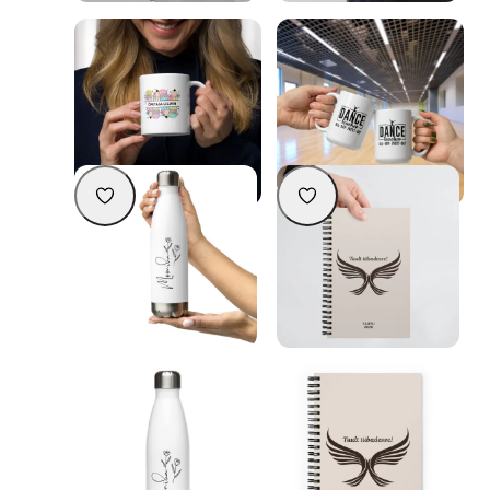
Personaliseeritav kruus –
Kruus “Dance teacher all day
praktiline ja eriline kingitus
every day” – kingiidee
õpetajale
tantsuõpetajale
18,90
€
16,90
€
Personaliseeri
Lisa korvi
Nimeline metallist veepudel-
Tuult tiibadesse! –
termos
personaliseeritav märkmik
koolilõpetajale – tagakaanel
32,90
€
kinkijate nimed
24,90
€