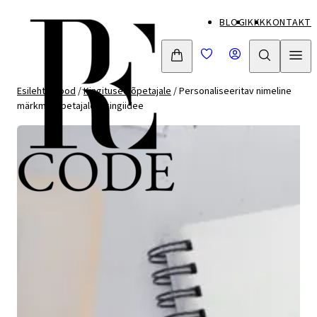
Mine
BLOGI
KKK
KONTAKT
otse
sisu
juurde
Esileht
/
Pood
/
Kingitused õpetajale
/ Personaliseeritav nimeline
märkmik õpetajale – kingiidee