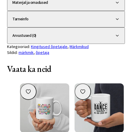
–
Materjal ja omadused
kingiidee
kogus
Tarneinfo
Arvustused (0)
Kategooriad:
Kingitused õpetajale
,
Märkmikud
Sildid:
märkmik
,
õpetaja
Vaata ka neid