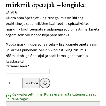
märkmik õpetajale – kingiidee
24,90
€
Üllata oma õpetajat kingitusega, mis on ühtaegu
praktiline ja südamlik! See kvaliteetne spiraalköites
märkmik kooliteemalise südamega sobib hästi märkmete
tegemiseks või ideede kirja panemiseks.
Muuda märkmik personaalseks – lisa kaanele õpetaja nimi
või armas pühendus. See on kindlasti kingitus, mis
rõõmustab iga õpetajat ja saab tema igapäevaseks
kaaslaseks!
Personaliseeri
*
Personaliseeritav
Lisa korvi
nimeline
märkmik
Riskivaba tellimine. Kui sa ei armasta tulemust, saad
raha tagasi.
õpetajale