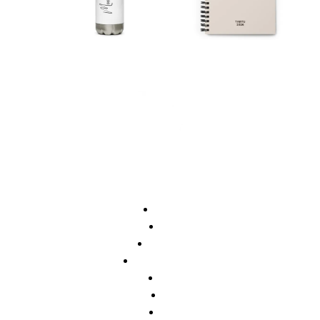
Personaliseeri
Personaliseeri
Avaleht
Pood
Õpetajale
Koolilõpetajale
Meist
KKK
Blogi