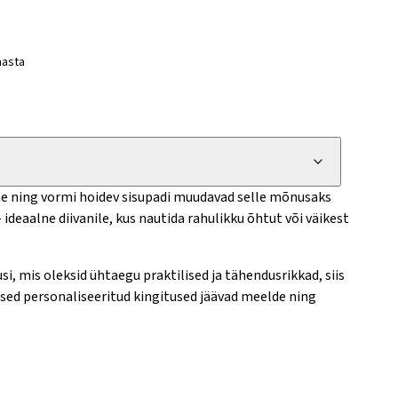
aasta
te ning vormi hoidev sisupadi muudavad selle mõnusaks
ideaalne diivanile, kus nautida rahulikku õhtut või väikest
si, mis oleksid ühtaegu praktilised ja tähendusrikkad, siis
llised personaliseeritud kingitused jäävad meelde ning