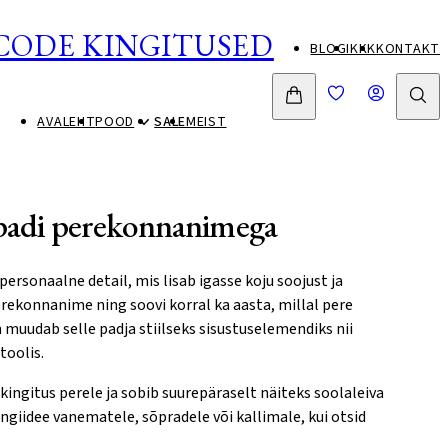
CODE KINGITUSED
BLOGI
KKK
KONTAKT
AVALEHT
POOD
SALE
MEIST
v padi perekonnanimega
ersonaalne detail, mis lisab igasse koju soojust ja
erekonnanime ning soovi korral ka aasta, millal pere
in muudab selle padja stiilseks sisustuselemendiks nii
toolis.
ingitus perele ja sobib suurepäraselt näiteks soolaleiva
ngiidee vanematele, sõpradele või kallimale, kui otsid