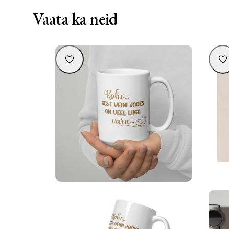
Vaata ka neid
Valge kruus tekstiga “Kohv..sest veini jaoks on
Pers
veel liiga vara.”
16,90
€