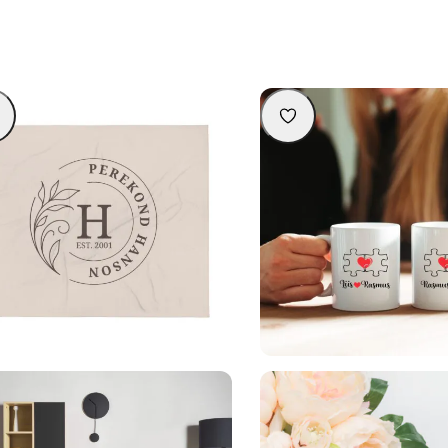
onaliseeritav pleed perekonnanimega
Nimedega personaliseeritav kr
54,90
€
19,90
€