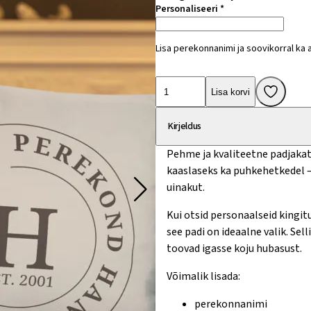
Personaliseeri
*
Lisa perekonnanimi ja soovikorral ka 
Personaliseeritav
Lisa korvi
padi
perekonnanimega
Kirjeldus
kogus
Pehme ja kvaliteetne padjaka
kaaslaseks ka puhkehetkedel – 
uinakut.
Kui otsid personaalseid kingitu
see padi on ideaalne valik. Se
toovad igasse koju hubasust.
Võimalik lisada:
perekonnanimi