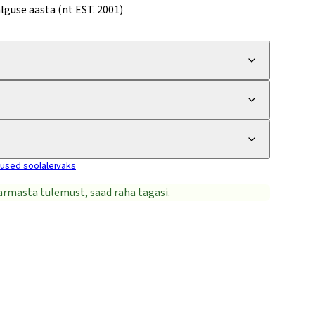
lguse aasta (nt EST. 2001)
tused soolaleivaks
i armasta tulemust, saad raha tagasi.