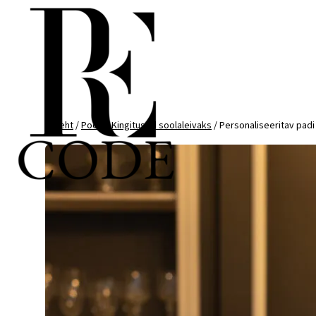
Mine
otse
sisu
juurde
Esileht
/
Pood
/
Kingitused soolaleivaks
/ Personaliseeritav pa