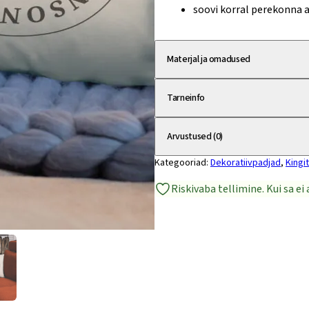
soovi korral perekonna a
Materjal ja omadused
Tarneinfo
Arvustused (0)
Kategooriad:
Dekoratiivpadjad
,
Kingi
Riskivaba tellimine. Kui sa e