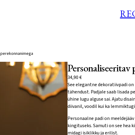
RE
di perekonnanimega
Personaliseerita
34,90
€
See elegantne dekoratiivpadi on p
tähendust. Padjale saab lisada p
ühine lugu alguse sai. Ajatu disa
diivanil, voodil kui ka lemmiktugi
Personaalne padi on meeldejääv k
kingituseks. Samuti on see hea ki
midagi isiklikku ja erilist.