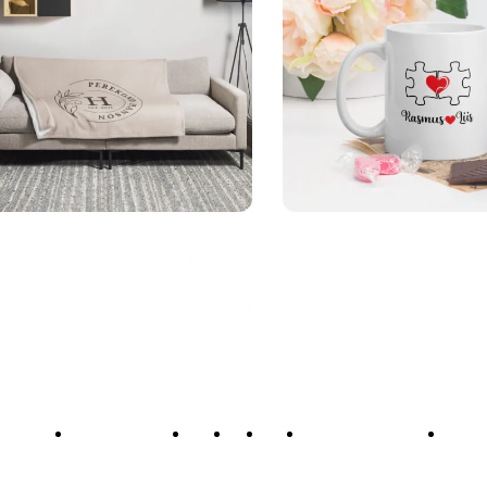
Personaliseeri
Personaliseeri
Õpetajale
Koolilõpetajale
Meist
KKK
Blogi
Privaatsuspoliitika
Müüg