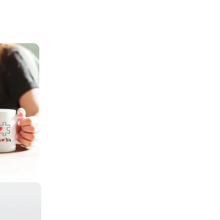
uus “Pusle”