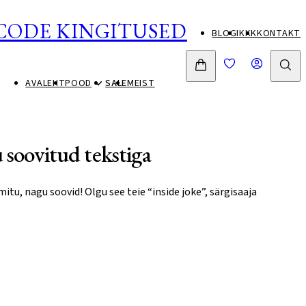
CODE KINGITUSED
BLOGI
KKK
KONTAKT
AVALEHT
POOD
SALE
MEIST
 soovitud tekstiga
 mitu, nagu soovid! Olgu see teie “inside joke”, särgisaaja