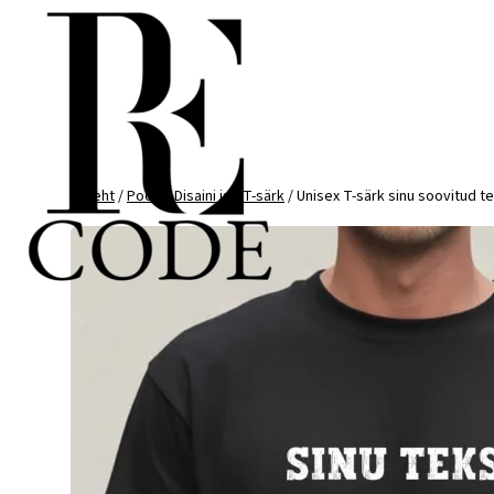
Mine
otse
sisu
juurde
Esileht
/
Pood
/
Disaini ise T-särk
/ Unisex T-särk sinu soovitud t