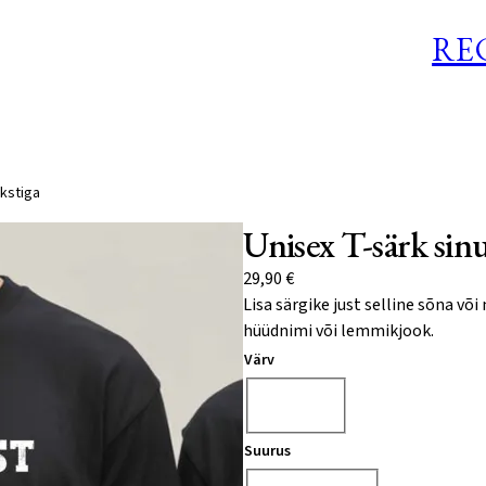
RE
ekstiga
Unisex T-särk sinu
29,90
€
Lisa särgike just selline sõna või
hüüdnimi või lemmikjook.
Värv
Vali
Suurus