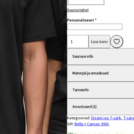
Vali
Suurustabel
Personaliseeri
*
Unisex
Lisa korvi
T-
särk
Suuruse info
sinu
soovitud
Materjal ja omadused
tekstiga
kogus
Tarneinfo
Arvustused (1)
Kategooriad:
Disaini ise T-särk
,
T-sär
Silt:
Bella + Canvas 3001