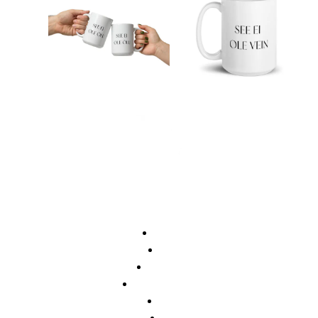
16,90
€
Lisa korvi
Lisa korvi
Avaleht
Pood
Õpetajale
Koolilõpetajale
Meist
KKK