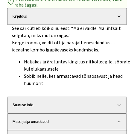
raha tagasi.
“Mina
ei
Kirjeldus
vaidle
See särk ütleb kõik sinu eest: “Ma ei vaidle. Ma lihtsalt
kunagi”
selgitan, miks mul on õigus.”
kogus
Kerge iroonia, veidi tõtt ja parajalt enesekindlust –
ideaalne kombo igapäevaseks kandmiseks.
Naljakas ja äratuntav kingitus nii kolleegile, sõbrale
kui elukaaslasele
Sobib neile, kes armastavad sõnaosavust ja head
huumorit
Suuruse info
Materjal ja omadused