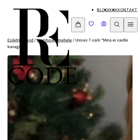
Mine
BLOGI
KKK
KONTAKT
otse
sisu
juurde
Esileht
/
Pood
/
Kingitused mehele
/ Unisex T-särk “Mina ei vaidle
kunagi”