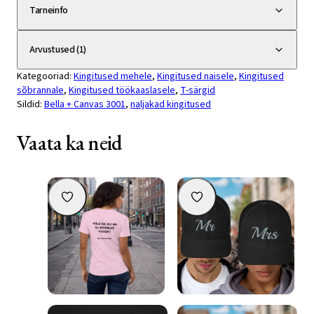
Tarneinfo
Arvustused (1)
Kategooriad:
Kingitused mehele
,
Kingitused naisele
,
Kingitused
sõbrannale
,
Kingitused töökaaslasele
,
T-särgid
Sildid:
Bella + Canvas 3001
,
naljakad kingitused
Vaata ka neid
Unisex T-särk kirjaga seljal
Nokamüts “Mr”