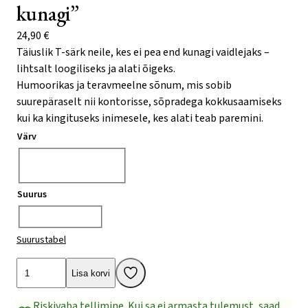
kunagi”
24,90
€
Täiuslik T-särk neile, kes ei pea end kunagi vaidlejaks –
lihtsalt loogiliseks ja alati õigeks.
Humoorikas ja teravmeelne sõnum, mis sobib
suurepäraselt nii kontorisse, sõpradega kokkusaamiseks
kui ka kingituseks inimesele, kes alati teab paremini.
Värv
Vali
Suurus
Vali
Suurustabel
Unisex
Lisa korvi
T-
särk
Riskivaba tellimine. Kui sa ei armasta tulemust, saad