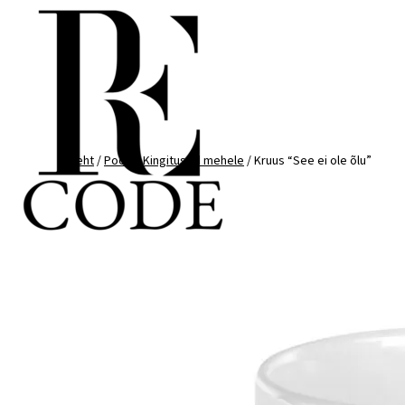
Mine
otse
sisu
juurde
Esileht
/
Pood
/
Kingitused mehele
/ Kruus “See ei ole õlu”