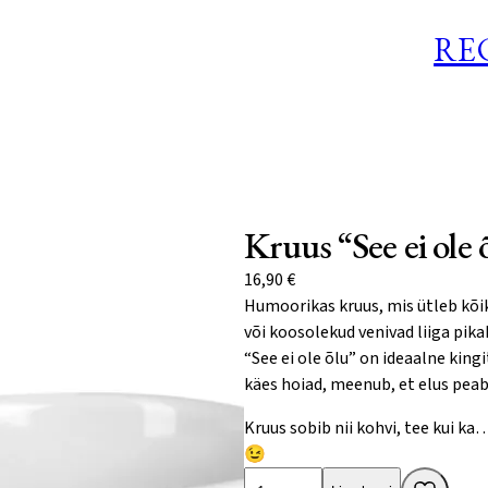
RE
Kruus “See ei ole 
16,90
€
Humoorikas kruus, mis ütleb kõik ä
või koosolekud venivad liiga pika
“See ei ole õlu” on ideaalne kingi
käes hoiad, meenub, et elus pea
Kruus sobib nii kohvi, tee kui ka
😉
Kruus