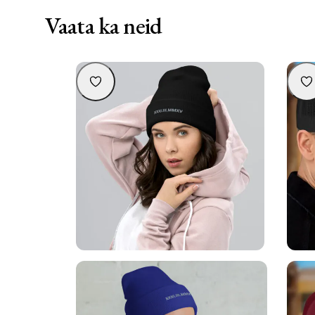
Vaata ka neid
Personaliseeritav müts tikandiga – kuupäev,
Person
millel on tähendus
39,90
€