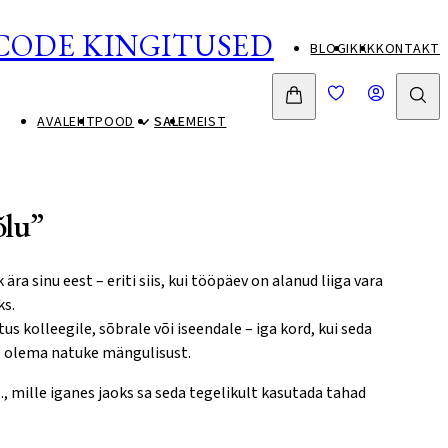
CODE KINGITUSED
BLOGI
KKK
KONTAKT
AVALEHT
POOD
SALE
MEIST
õlu”
ra sinu eest – eriti siis, kui tööpäev on alanud liiga vara
ks.
tus kolleegile, sõbrale või iseendale – iga kord, kui seda
b olema natuke mängulisust.
…, mille iganes jaoks sa seda tegelikult kasutada tahad