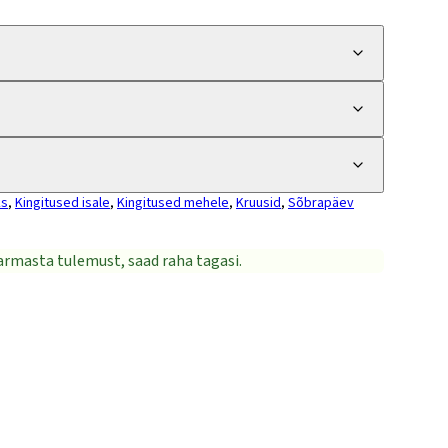
ks
,
Kingitused isale
,
Kingitused mehele
,
Kruusid
,
Sõbrapäev
i armasta tulemust, saad raha tagasi.