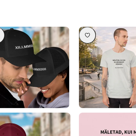
aalse kuupäevaga nokamüts – kingiidee
Unisex T-särk “Mäletad, kui ma
pulma-aastapäevaks
küsisin?”
39,90
€
24,90
€