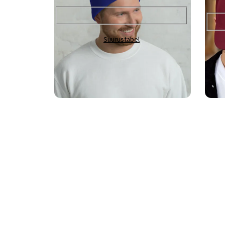
Värv
Vali
Värv
Val
Suurustabel
Personaliseeri