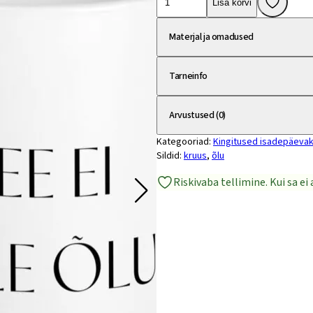
Lisa korvi
"See
ei
Materjal ja omadused
ole
õlu"
Tarneinfo
kogus
Arvustused (0)
Kategooriad:
Kingitused isadepäeva
Sildid:
kruus
,
õlu
Riskivaba tellimine. Kui sa e