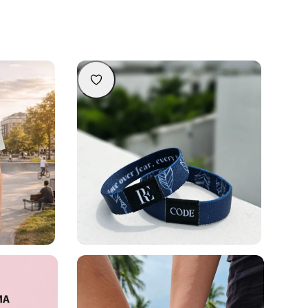
 su arvamust
“Love over fear” käepael 2tk
9,90
€