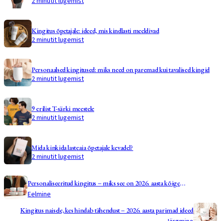
2 minutit lugemist
Kingitus õpetajale: ideed, mis kindlasti meeldivad
2 minutit lugemist
Personaalsed kingitused: miks need on paremad kui tavalised kingid
2 minutit lugemist
9 erilist T-särki meestele
2 minutit lugemist
Mida kinkida lasteaia õpetajale kevadel?
2 minutit lugemist
Personaliseeritud kingitus – miks see on 2026. aasta kõige
tähendusrikkam trend?
Eelmine
Kingitus naisele, kes hindab tähendust – 2026. aasta parimad ideed