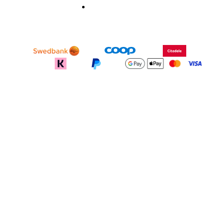
Müügitingimused
recodeapparel.com