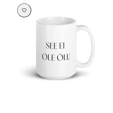
Kruus “See ei ole õlu”
16,90
€