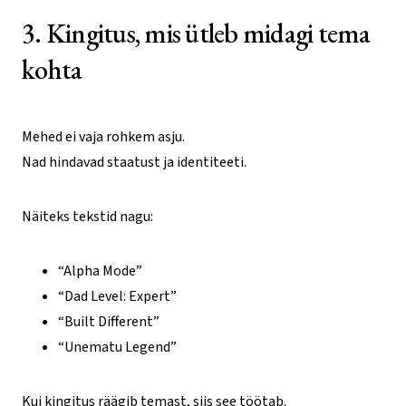
3. Kingitus, mis ütleb midagi tema
kohta
Mehed ei vaja rohkem asju.
Nad hindavad staatust ja identiteeti.
Näiteks tekstid nagu:
“Alpha Mode”
“Dad Level: Expert”
“Built Different”
“Unematu Legend”
Kui kingitus räägib temast, siis see töötab.