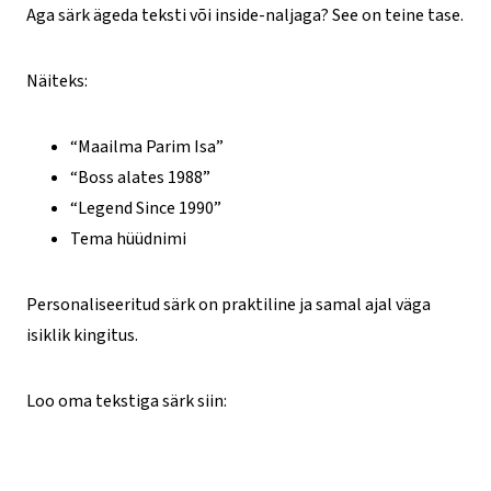
Aga särk ägeda teksti või inside-naljaga? See on teine tase.
Näiteks:
“Maailma Parim Isa”
“Boss alates 1988”
“Legend Since 1990”
Tema hüüdnimi
Personaliseeritud särk on praktiline ja samal ajal väga
isiklik kingitus.
Loo oma tekstiga särk siin: