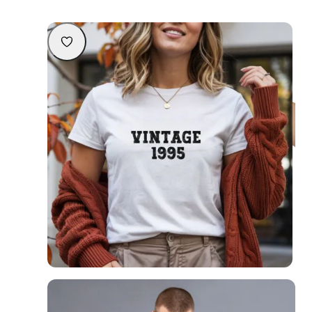
Lisa korvi
Personaliseeritav unisex T-särk “VINTAGE [sünniaasta]”
29,90
€