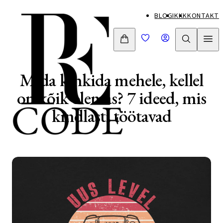
Mine
BLOGI
KKK
KONTAKT
otse
sisu
juurde
Mida kinkida mehele, kellel
on kõik olemas? 7 ideed, mis
kindlasti töötavad