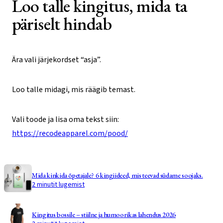
Loo talle kingitus, mida ta
päriselt hindab
Ära vali järjekordset “asja”.
Loo talle midagi, mis räägib temast.
Vali toode ja lisa oma tekst siin:
https://recodeapparel.com/pood/
Mida kinkida õpetajale? 6 kingiideed, mis teevad südame soojaks.
2 minutit lugemist
Kingitus bossile – stiilne ja humoorikas lahendus 2026