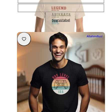
Suurus
Vali
Suurustabel
Personaliseeri
Allahindlus!