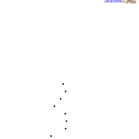
Järgmine
Avaleht
Pood
Õpetajale
Koolilõpetajale
Meist
KKK
Blogi
Privaatsuspoliitika