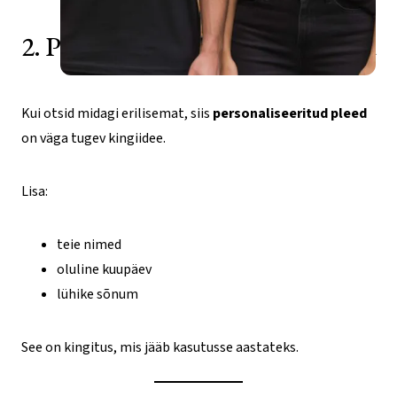
mitu
varianti.
2. Personaliseeritud pleed nimedega
Valikud
saab
valida
Kui otsid midagi erilisemat, siis
personaliseeritud pleed
tootelehel
on väga tugev kingiidee.
Lisa:
teie nimed
oluline kuupäev
lühike sõnum
See on kingitus, mis jääb kasutusse aastateks.