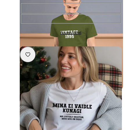
Värv
Vali
Suurus
Vali
Suurustabel
Personaliseeri