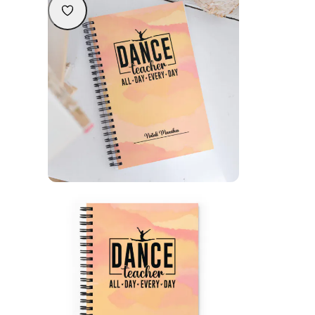
Personaliseeritav nimeline märkmik
tantsuõpetajale – kingiidee
24,90
€
Personaliseeri