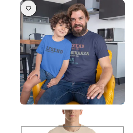
Personaliseeritav T-särk isale “Legend. Abikaasa. Isa.”
29,90
€
Värv
Vali