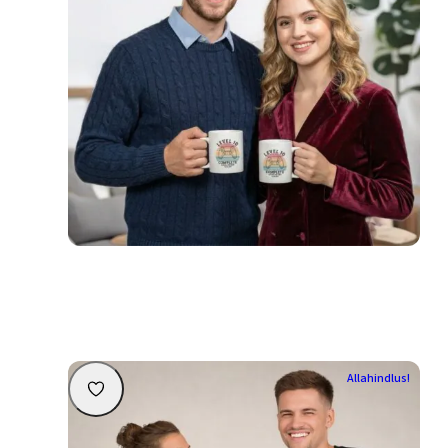
Aastapäeva kruus nimede, aastanumbri ja kuupäevaga
19,90
€
Personaliseeri
Allahindlus!