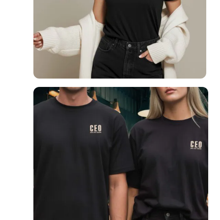
Unisex T-särk kohvisõbrale – CEO – Coffee Every Occasion
24,90
€
Värv
Vali
Suurus
Vali
Suurustabel
Vali
Sellel
tootel
on