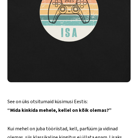
See on üks otsitumaid küsimusi Eestis:
“Mida kinkida mehele, kellel on kõik olemas?”
Kui mehel on juba tööriistad, kell, parfüüm ja vidinad
olemas, siis klassikaline kingitus ei üllata enam. Lisaks