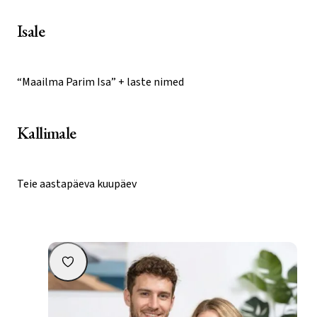
saab
valida
Isale
tootelehel
“Maailma Parim Isa” + laste nimed
Kallimale
Teie aastapäeva kuupäev